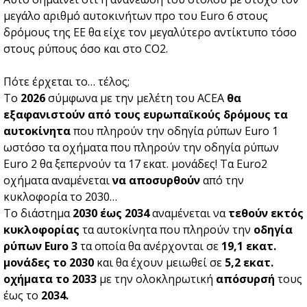
μεγάλο αριθμό αυτοκινήτων προ του Euro 6 στους
δρόμους της ΕΕ θα είχε τον μεγαλύτερο αντίκτυπο τόσο
στους ρύπους όσο και στο CO2.
Πότε έρχεται το… τέλος;
Το
2026
σύμφωνα με την μελέτη του ACEA
θα
εξαφανιστούν από τους ευρωπαϊκούς δρόμους τα
αυτοκίνητα
που πληρούν την οδηγία ρύπων Euro 1
ωστόσο τα οχήματα που πληρούν την οδηγία ρύπων
Euro 2 θα ξεπερνούν τα 17 εκατ. μονάδες! Τα Euro2
οχήματα αναμένεται
να αποσυρθούν
από την
κυκλοφορία το 2030…
Το διάστημα
2030 έως 2034
αναμένεται να
τεθούν εκτός
κυκλοφορίας
τα αυτοκίνητα που πληρούν την
οδηγία
ρύπων Euro 3
τα οποία θα ανέρχονται σε
19,1 εκατ.
μονάδες το 2030
και θα έχουν μειωθεί σε
5,2 εκατ.
οχήματα το 2033
με την ολοκληρωτική
απόσυρσή
τους
έως το
2034.