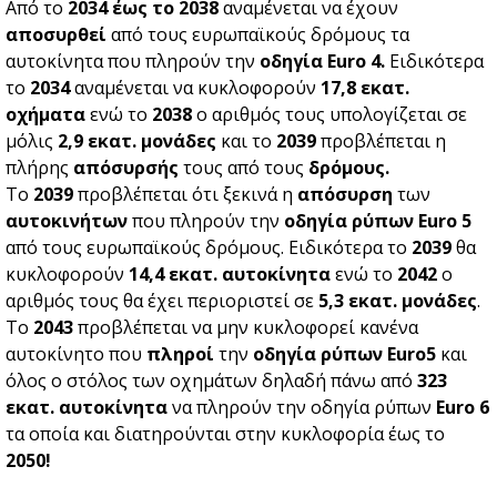
Από το
2034 έως το 2038
αναμένεται να έχουν
αποσυρθεί
από τους ευρωπαϊκούς δρόμους τα
αυτοκίνητα που πληρούν την
οδηγία Euro 4.
Ειδικότερα
το
2034
αναμένεται να κυκλοφορούν
17,8 εκατ.
οχήματα
ενώ το
2038
ο αριθμός τους υπολογίζεται σε
μόλις
2,9 εκατ. μονάδες
και το
2039
προβλέπεται η
πλήρης
απόσυρσής
τους από τους
δρόμους.
Το
2039
προβλέπεται ότι ξεκινά η
απόσυρση
των
αυτοκινήτων
που πληρούν την
οδηγία ρύπων Euro 5
από τους ευρωπαϊκούς δρόμους. Ειδικότερα το
2039
θα
κυκλοφορούν
14,4 εκατ. αυτοκίνητα
ενώ το
2042
ο
αριθμός τους θα έχει περιοριστεί σε
5,3 εκατ. μονάδες
.
Το
2043
προβλέπεται να μην κυκλοφορεί κανένα
αυτοκίνητο που
πληροί
την
οδηγία ρύπων Euro5
και
όλος ο στόλος των οχημάτων δηλαδή πάνω από
323
εκατ. αυτοκίνητα
να πληρούν την οδηγία ρύπων
Euro 6
τα οποία και διατηρούνται στην κυκλοφορία έως το
2050!