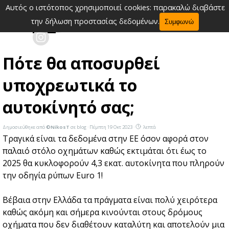
Μετάβαση στο περιεχόμενο
Αυτός ο ιστότοπος χρησιμοποιεί cookies: παρακαλώ διαβάστε
Παράλειψη μενού
την δήλωση προστασίας δεδομένων.
Συμφωνώ
Πότε θα αποσυρθεί
υποχρεωτικά το
αυτοκίνητό σας;
Δημοσιεύθηκε από
©NikosT
σε
blog
· Πέμπτη 19 Οκτ 2023 ·
λεπτά
Τραγικά είναι τα δεδομένα στην ΕΕ όσον αφορά στον
παλαιό στόλο οχημάτων καθώς εκτιμάται ότι έως το
2025 θα κυκλοφορούν 4,3 εκατ. αυτοκίνητα που πληρούν
την οδηγία ρύπων Euro 1!
Βέβαια στην Ελλάδα τα πράγματα είναι πολύ χειρότερα
καθώς ακόμη και σήμερα κινούνται στους δρόμους
οχήματα που δεν διαθέτουν καταλύτη και αποτελούν μια