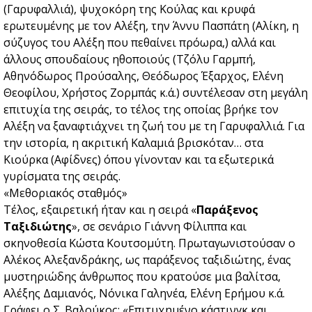
(Γαρυφαλλιά), ψυχοκόρη της Κούλας και κρυφά
ερωτευμένης με τον Αλέξη, την Άννυ Πασπάτη (Αλίκη, η
σύζυγος του Αλέξη που πεθαίνει πρόωρα,) αλλά και
άλλους σπουδαίους ηθοποιούς (Τζόλυ Γαρμπή,
Αθηνόδωρος Προύσαλης, Θεόδωρος Έξαρχος, Ελένη
Θεοφίλου, Χρήστος Ζορμπάς κ.ά.) συντέλεσαν στη μεγάλη
επιτυχία της σειράς, το τέλος της οποίας βρήκε τον
Αλέξη να ξαναφτιάχνει τη ζωή του με τη Γαρυφαλλιά. Για
την ιστορία, η ακριτική Καλαμιά βρισκόταν… στα
Κιούρκα (Αφίδνες) όπου γίνονταν και τα εξωτερικά
γυρίσματα της σειράς.
«Μεθοριακός σταθμός»
Τέλος, εξαιρετική ήταν και η σειρά «
Παράξενος
Ταξιδιώτης
», σε σενάριο Γιάννη Φίλιππα και
σκηνοθεσία Κώστα Κουτσομύτη. Πρωταγωνιστούσαν ο
Αλέκος Αλεξανδράκης, ως παράξενος ταξιδιώτης, ένας
μυστηριώδης άνθρωπος που κρατούσε μια βαλίτσα,
Αλέξης Δαμιανός, Νόνικα Γαληνέα, Ελένη Ερήμου κ.ά.
Γράφει ο Σ. Βαλούκος: «Επιτυχημένο κάστινγκ και