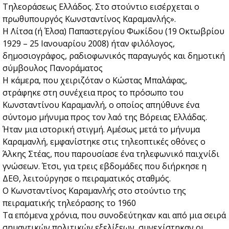
Τηλεοράσεως Ελλάδος. Στο στούντιο εισέρχεται ο
πρωθυπουργός Κωνσταντίνος Καραμανλής».
Η Λίτσα (ή Έλσα) Παπαστεργίου Φωκίδου (19 Οκτωβρίου
1929 – 25 Ιανουαρίου 2008) ήταν φιλόλογος,
δημοσιογράφος, ραδιοφωνικός παραγωγός και δημοτική
σύμβουλος Πανοράματος
Η κάμερα, που χειριζόταν ο Κώστας Μπαλάφας,
στράφηκε στη συνέχεια προς το πρόσωπο του
Κωνσταντίνου Καραμανλή, ο οποίος απηύθυνε ένα
σύντομο μήνυμα προς τον λαό της Βόρειας Ελλάδας.
Ήταν μια ιστορική στιγμή. Αμέσως μετά το μήνυμα
Καραμανλή, εμφανίστηκε στις τηλεοπτικές οθόνες ο
Άλκης Στέας, που παρουσίασε ένα τηλεφωνικό παιχνίδι
γνώσεων. Έτσι, για τρεις εβδομάδες που διήρκησε η
ΔΕΘ, λειτούργησε ο πειραματικός σταθμός.
Ο Κωνσταντίνος Καραμανλής στο στούντιο της
πειραματικής τηλεόρασης το 1960
Τα επόμενα χρόνια, που συνοδεύτηκαν και από μια σειρά
σημαντικών πολιτικών εξελίξεων, συνεχίστηκαν οι