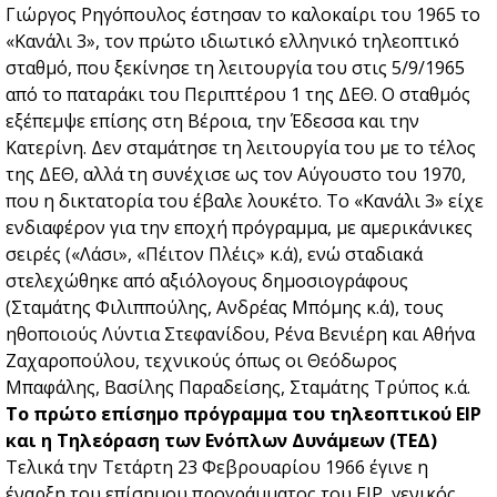
Γιώργος Ρηγόπουλος έστησαν το καλοκαίρι του 1965 το
«Κανάλι 3», τον πρώτο ιδιωτικό ελληνικό τηλεοπτικό
σταθμό, που ξεκίνησε τη λειτουργία του στις 5/9/1965
από το παταράκι του Περιπτέρου 1 της ΔΕΘ. Ο σταθμός
εξέπεμψε επίσης στη Βέροια, την Έδεσσα και την
Κατερίνη. Δεν σταμάτησε τη λειτουργία του με το τέλος
της ΔΕΘ, αλλά τη συνέχισε ως τον Αύγουστο του 1970,
που η δικτατορία του έβαλε λουκέτο. Το «Κανάλι 3» είχε
ενδιαφέρον για την εποχή πρόγραμμα, με αμερικάνικες
σειρές («Λάσι», «Πέιτον Πλέις» κ.ά), ενώ σταδιακά
στελεχώθηκε από αξιόλογους δημοσιογράφους
(Σταμάτης Φιλιππούλης, Ανδρέας Μπόμης κ.ά), τους
ηθοποιούς Λύντια Στεφανίδου, Ρένα Βενιέρη και Αθήνα
Ζαχαροπούλου, τεχνικούς όπως οι Θεόδωρος
Μπαφάλης, Βασίλης Παραδείσης, Σταμάτης Τρύπος κ.ά.
Το πρώτο επίσημο πρόγραμμα του τηλεοπτικού EIΡ
και η Τηλεόραση των Ενόπλων Δυνάμεων (TEΔ)
Τελικά την Τετάρτη 23 Φεβρουαρίου 1966 έγινε η
έναρξη του επίσημου προγράμματος του EIΡ, γενικός