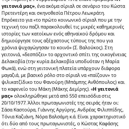
γειτονιά μας»
, ένα ακόμα σίριαλ σε σενάριο του Κώστα
Πρετεντέρη και σκηνοθεσία Πέτρου Λεωκράτη.
Επρόκειτο για «το πρώτο κοινωνικό σίριαλ που με την
τεχνική του παζλ παρακολουθεί τις μικρές καθημερινές
ιστορίες των κατοίκων ενός αθηναϊκού δρόμου και
δημιούργησε τους αξέχαστους τύπους της που για
χρόνια ψυχαγώγησαν το κοινό» (Σ. Βαλούκος). Στη
γειτονιά, «δεσπόζει» το αρχοντικό σπίτι της οικογένειας
Δελακοβία (την κυρία Δελακοβία υποδυόταν η Μαρία
Φωκά), ενώ στη γειτονική πλατεία υπάρχουν διάφορα
μαγαζιά, με βασικό ρόλο στο σίριαλ να «παίζουν» το
ψιλικατζίδικο του Φανούρη (Μπάμπης Ανθόπουλος) και
το καφενείο του Μάκη (Μάκης Δεμίρης). «
Η γειτονιά
μας»
ολοκληρώθηκε μετά από 550 επεισόδια στις
20/10/1977. Άλλοι πρωταγωνιστές της σειράς ήταν οι:
Σάσα Καστούρα, Γιάννης Αργύρης, Ανδρέας Φιλιππίδης,
Τόνια Καζιάνη, Νόρα Βαλσάμη κ.ά. Είναι χαρακτηριστικό
ότι δύο από τους πρωταγωνιστές, ο Κώστας Καφάσης