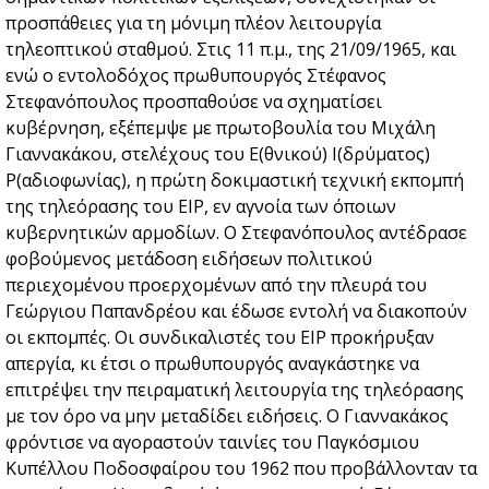
προσπάθειες για τη μόνιμη πλέον λειτουργία
τηλεοπτικού σταθμού. Στις 11 π.μ., της 21/09/1965, και
ενώ ο εντολοδόχος πρωθυπουργός Στέφανος
Στεφανόπουλος προσπαθούσε να σχηματίσει
κυβέρνηση, εξέπεμψε με πρωτοβουλία του Μιχάλη
Γιαννακάκου, στελέχους του Ε(θνικού) Ι(δρύματος)
Ρ(αδιοφωνίας), η πρώτη δοκιμαστική τεχνική εκπομπή
της τηλεόρασης του ΕΙΡ, εν αγνοία των όποιων
κυβερνητικών αρμοδίων. Ο Στεφανόπουλος αντέδρασε
φοβούμενος μετάδοση ειδήσεων πολιτικού
περιεχομένου προερχομένων από την πλευρά του
Γεώργιου Παπανδρέου και έδωσε εντολή να διακοπούν
οι εκπομπές. Οι συνδικαλιστές του ΕΙΡ προκήρυξαν
απεργία, κι έτσι ο πρωθυπουργός αναγκάστηκε να
επιτρέψει την πειραματική λειτουργία της τηλεόρασης
με τον όρο να μην μεταδίδει ειδήσεις. Ο Γιαννακάκος
φρόντισε να αγοραστούν ταινίες του Παγκόσμιου
Κυπέλλου Ποδοσφαίρου του 1962 που προβάλλονταν τα