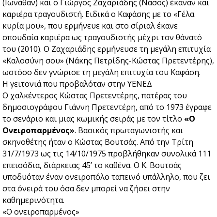
(Ιωνάθαν) και ο Γιώργος Ζαχαριάδης (Νάσος) έκαναν και
καριέρα τραγουδιστή. Ειδικά ο Καφάσης με το «Γέλα
κυρία μου», που ερμήνευε και στο σίριαλ έκανε
σπουδαία καριέρα ως τραγουδιστής μέχρι τον θάνατό
του (2010). Ο Ζαχαριάδης ερμήνευσε τη μεγάλη επιτυχία
«Καλοσύνη σου» (Νάκης Πετρίδης-Κώστας Πρετεντέρης),
ωστόσο δεν γνώρισε τη μεγάλη επιτυχία του Καφάση.
Η γειτονιά που προβαλόταν στην ΥΕΝΕΔ
Ο χαλκέντερος Κώστας Πρετεντέρης, πατέρας του
δημοσιογράφου Γιάννη Πρετεντέρη, από το 1973 έγραφε
το σενάριο και μιας κωμικής σειράς με τον τίτλο
«Ο
Ονειροπαρμένος»
. Βασικός πρωταγωνιστής και
σκηνοθέτης ήταν ο Κώστας Βουτσάς. Από την Τρίτη
31/7/1973 ως τις 14/10/1975 προβλήθηκαν συνολικά 111
επεισόδια, διάρκειας 45’ το καθένα. Ο Κ. Βουτσάς
υποδυόταν έναν ονειροπόλο ταπεινό υπάλληλο, που ζει
στα όνειρά του όσα δεν μπορεί να ζήσει στην
καθημερινότητα.
«Ο ονειροπαρμένος»