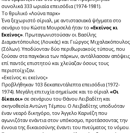
συνολικά 333 ωριαία επεισόδια (1974-1981).
Το θρυλικό «Λούνα παρκ»
Ένα ξεχωριστό σίριαλ, με αντιστασιακά ψήγματα στο
σενάριο του Κώστα Μουρσελά ήταν το
«Εκείνος κι
Εκείνος»
. Πρωταγωνιστούσαν οι Βασίλης
Διαμαντόπουλος (Λουκάς) και Γιώργος Μιχαλακόπουλος
(Σόλων). Υποδύονταν δύο περιθωριακούς τύπους, που
ζούσαν στα παγκάκια των πάρκων, αντάλλασσαν απόψεις
επί παντός επιστητού και χλεύαζαν όσους τους
περιστοίχιζαν.
«Εκείνος κι εκείνος»
Προβλήθηκαν 103 δεκαπεντάλεπτα επεισόδια (1972-
1974). Μεγάλη επιτυχία σημείωσε και το σίριαλ
«Οι
δίκαιοι»
σε σενάριου του Θάνου Λειβαδίτη και
σκηνοθεσία Αντώνη Τέμπου. Ο Λειβαδίτης υποδυόταν
έναν νεαρό δικηγόρο, τον Άγγελο Καρνέζη που
αγωνιζόταν ενάντια στον υπόκοσμο, προτάσσοντας την
έννοια της δικαιοσύνης έναντι του πνεύματος το νόμου.