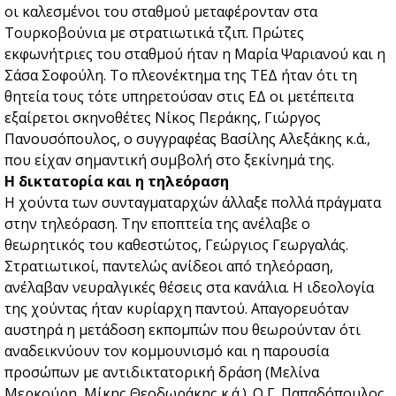
οι καλεσμένοι του σταθμού μεταφέρονταν στα
Τουρκοβούνια με στρατιωτικά τζιπ. Πρώτες
εκφωνήτριες του σταθμού ήταν η Μαρία Ψαριανού και η
Σάσα Σοφούλη. Το πλεονέκτημα της ΤΕΔ ήταν ότι τη
θητεία τους τότε υπηρετούσαν στις ΕΔ οι μετέπειτα
εξαίρετοι σκηνοθέτες Νίκος Περάκης, Γιώργος
Πανουσόπουλος, ο συγγραφέας Βασίλης Αλεξάκης κ.ά.,
που είχαν σημαντική συμβολή στο ξεκίνημά της.
Η δικτατορία και η τηλεόραση
Η χούντα των συνταγματαρχών άλλαξε πολλά πράγματα
στην τηλεόραση. Την εποπτεία της ανέλαβε ο
θεωρητικός του καθεστώτος, Γεώργιος Γεωργαλάς.
Στρατιωτικοί, παντελώς ανίδεοι από τηλεόραση,
ανέλαβαν νευραλγικές θέσεις στα κανάλια. Η ιδεολογία
της χούντας ήταν κυρίαρχη παντού. Απαγορευόταν
αυστηρά η μετάδοση εκπομπών που θεωρούνταν ότι
αναδεικνύουν τον κομμουνισμό και η παρουσία
προσώπων με αντιδικτατορική δράση (Μελίνα
Μερκούρη, Μίκης Θεοδωράκης κ.ά.). Ο Γ. Παπαδόπουλος