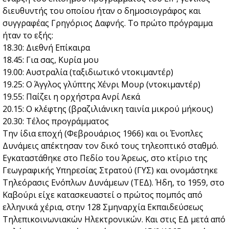
διευθυντής του οποίου ήταν ο δημοσιογράφος και
συγγραφέας Γρηγόριος Δαφνής. Το πρώτο πρόγραμμα
ήταν το εξής:
18.30: Διεθνή Επίκαιρα
18.45: Για σας, Κυρία μου
19.00: Αυστραλία (ταξιδιωτικό ντοκιμαντέρ)
19.25: Ο Άγγλος γλύπτης Χένρι Μουρ (ντοκιμαντέρ)
19.55: Παίζει η ορχήστρα Ανρί Λεκά
20.15: Ο κλέφτης (βραζιλιάνικη ταινία μικρού μήκους)
20.30: Τέλος προγράμματος
Την ίδια εποχή (Φεβρουάριος 1966) και οι Ένοπλες
Δυνάμεις απέκτησαν τον δικό τους τηλεοπτικό σταθμό.
Εγκαταστάθηκε στο Πεδίο του Άρεως, στο κτίριο της
Γεωγραφικής Υπηρεσίας Στρατού (ΓΥΣ) και ονομάστηκε
Τηλεόρασις Ενόπλων Δυνάμεων (ΤΕΔ). Ήδη, το 1959, στο
Καβούρι είχε κατασκευαστεί ο πρώτος πομπός από
ελληνικά χέρια, στην 128 Σμηναρχία Εκπαιδεύσεως
Τηλεπικοινωνιακών Ηλεκτρονικών. Και στις ΕΔ μετά από