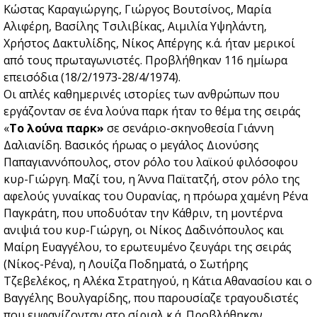
Κώστας Καραγιώργης, Γιώργος Βουτσίνος, Μαρία
Αλιφέρη, Βασίλης Τσιλιβίκας, Αιμιλία Υψηλάντη,
Χρήστος Δακτυλίδης, Νίκος Απέργης κ.ά. ήταν μερικοί
από τους πρωταγωνιστές. Προβλήθηκαν 116 ημίωρα
επεισόδια (18/2/1973-28/4/1974).
Οι απλές καθημερινές ιστορίες των ανθρώπων που
εργάζονταν σε ένα λούνα παρκ ήταν το θέμα της σειράς
«
Το λούνα παρκ»
σε σενάριο-σκηνοθεσία Γιάννη
Δαλιανίδη. Βασικός ήρωας ο μεγάλος Διονύσης
Παπαγιαννόπουλος, στον ρόλο του λαϊκού φιλόσοφου
κυρ-Γιώργη. Μαζί του, η Άννα Παϊτατζή, στον ρόλο της
αφελούς γυναίκας του Ουρανίας, η πρόωρα χαμένη Ρένα
Παγκράτη, που υποδυόταν την Κάθριν, τη μοντέρνα
ανιψιά του κυρ-Γιώργη, οι Νίκος Δαδινόπουλος και
Μαίρη Ευαγγέλου, το ερωτευμένο ζευγάρι της σειράς
(Νίκος-Ρένα), η Λουίζα Ποδηματά, ο Σωτήρης
Τζεβελέκος, η Αλέκα Στρατηγού, η Κάτια Αθανασίου και ο
Βαγγέλης Βουλγαρίδης, που παρουσίαζε τραγουδιστές
που εμφανίζονταν στο σίριαλ κ.ά. Προβλήθηκαν