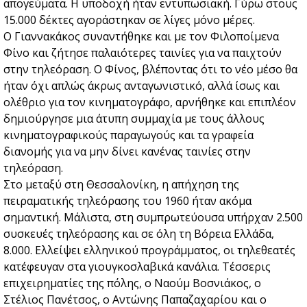
απογεύματα. Η υποδοχή ήταν εντυπωσιακή. Γύρω στους
15.000 δέκτες αγοράστηκαν σε λίγες μόνο μέρες.
Ο Γιαννακάκος συναντήθηκε και με τον Φιλοποίμενα
Φίνο και ζήτησε παλαιότερες ταινίες για να παιχτούν
στην τηλεόραση. Ο Φίνος, βλέποντας ότι το νέο μέσο θα
ήταν όχι απλώς άκρως ανταγωνιστικό, αλλά ίσως και
ολέθριο για τον κινηματογράφο, αρνήθηκε και επιπλέον
δημιούργησε μια άτυπη συμμαχία με τους άλλους
κινηματογραφικούς παραγωγούς και τα γραφεία
διανομής για να μην δίνει κανένας ταινίες στην
τηλεόραση.
Στο μεταξύ στη Θεσσαλονίκη, η απήχηση της
πειραματικής τηλεόρασης του 1960 ήταν ακόμα
σημαντική. Μάλιστα, στη συμπρωτεύουσα υπήρχαν 2.500
συσκευές τηλεόρασης και σε όλη τη Βόρεια Ελλάδα,
8.000. Ελλείψει ελληνικού προγράμματος, οι τηλεθεατές
κατέφευγαν στα γιουγκοσλαβικά κανάλια. Τέσσερις
επιχειρηματίες της πόλης, ο Ναούμ Βοσνιάκος, ο
Στέλιος Πανέτσος, ο Αντώνης Παπαζαχαρίου και ο