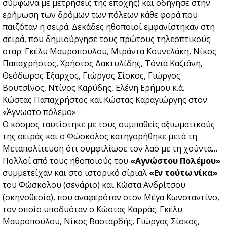
σύμφωνα με μετρήσεις της εποχής) και οδήγησε στην
ερήμωση των δρόμων των πόλεων κάθε φορά που
παιζόταν η σειρά. Δεκάδες ηθοποιοί εμφανίστηκαν στη
σειρά, που δημιούργησε τους πρώτους τηλεοπτικούς
σταρ: Γκέλυ Μαυροπούλου, Μιράντα Κουνελάκη, Νίκος
Παπαχρήστος, Χρήστος Δακτυλίδης, Τόνια Καζιάνη,
Θεόδωρος Έξαρχος, Γιώργος Σίσκος, Γιώργος
Βουτσίνος, Ντίνος Καρύδης, Ελένη Ερήμου κ.ά.
Κώστας Παπαχρήστος και Κώστας Καραγιώργης στον
«Άγνωστο πόλεμο»
Ο κόσμος ταυτίστηκε με τους συμπαθείς αξιωματικούς
της σειράς και ο Φώσκολος κατηγορήθηκε μετά τη
Μεταπολίτευση ότι συμφιλίωσε τον λαό με τη χούντα…
Πολλοί από τους ηθοποιούς του
«Αγνώστου Πολέμου»
συμμετείχαν και στο ιστορικό σίριαλ
«Εν τούτω νίκα»
του Φώσκολου (σενάριο) και Κώστα Ανδρίτσου
(σκηνοθεσία), που αναφερόταν στον Μέγα Κωνσταντίνο,
τον οποίο υποδυόταν ο Κώστας Καρράς. Γκέλυ
Μαυροπούλου, Νίκος Βασταρδής, Γιώργος Σίσκος,