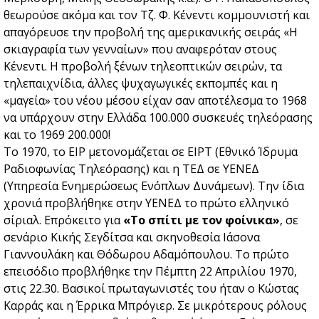
θεωρούσε ακόμα και τον Τζ. Φ. Κένεντι κομμουνιστή και
απαγόρευσε την προβολή της αμερικανικής σειράς «Η
σκιαγραφία των γενναίων» που αναφερόταν στους
Κένεντι. Η προβολή ξένων τηλεοπτικών σειρών, τα
τηλεπαιχνίδια, άλλες ψυχαγωγικές εκπομπές και η
«μαγεία» του νέου μέσου είχαν σαν αποτέλεσμα το 1968
να υπάρχουν στην Ελλάδα 100.000 συσκευές τηλεόρασης
και το 1969 200.000!
Το 1970, το ΕΙΡ μετονομάζεται σε ΕΙΡΤ (Εθνικό Ίδρυμα
Ραδιοφωνίας Τηλεόρασης) και η ΤΕΔ σε ΥΕΝΕΔ
(Υπηρεσία Ενημερώσεως Ενόπλων Δυνάμεων). Την ίδια
χρονιά προβλήθηκε στην ΥΕΝΕΔ το πρώτο ελληνικό
σίριαλ. Επρόκειτο για
«Το σπίτι με τον φοίνικα»
, σε
σενάριο Κικής Σεγδίτσα και σκηνοθεσία Ιάσονα
Γιαννουλάκη και Θόδωρου Αδαμόπουλου. Το πρώτο
επεισόδιο προβλήθηκε την Πέμπτη 22 Απριλίου 1970,
στις 22.30. Βασικοί πρωταγωνιστές του ήταν ο Κώστας
Καρράς και η Έρρικα Μπρόγιερ. Σε μικρότερους ρόλους