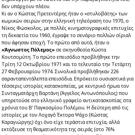
δεν υπάρχουν πλέον.
Κι αν ο Κώστας Πρετεντέρης ήταν ο «στυλοβάτης» των
κωμικών σειρών στην ελληνική τηλεόραση του 1970, ο
Νίκος Φώσκολος, με πολλές κινηματογραφικές επιτυχίες
τη δεκαετία του 1960, έγραψε το σενάριο πολλών σίριαλ
που άφησαν εποχή. Το πρώτο από αυτά, ήταν ο
«Άγνωστος Πόλεμος»
σε σκηνοθεσία Κώστα
Κουτσομύτη. Το πρώτο επεισόδιο προβλήθηκε την
Τρίτη 12 Οκτωβρίου 1971 και το τελευταίο την Τετάρτη
27 Φεβρουαρίου 1974. Συνολικά προβλήθηκαν 226
σαρανταπεντάλεπτα επεισόδια. Επρόκειτο ουσιαστικά για
τέσσερις ιστορίες κατασκοπείας, με κεντρικό ήρωα τον
Συνταγματάρχη Βαρτάνη (Άγγελος Αντωνόπουλος) που
υπηρετούσε στο ελληνικό γραφείο αντικατασκοπίας στα
χρόνια του Β’ Παγκοσμίου Πολέμου. Η δεύτερη από τις
ιστορίες με τον Λοχαγό Έκτορα Ψάχο (Κώστας
Καραγιώργης) όχι όνο είχε τεράστια επιτυχία, αλλά
εκτόξευσε τη θεαματικότητα της σειράς (στο 76%