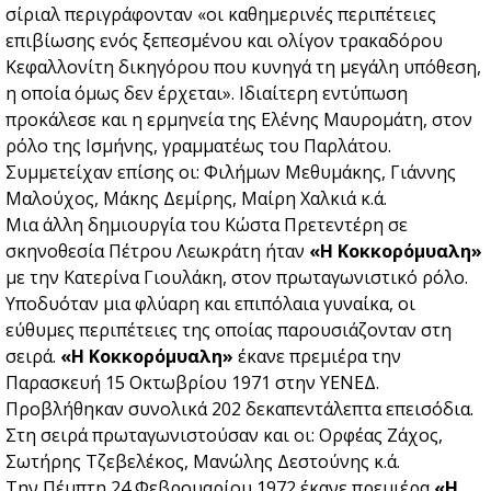
σίριαλ περιγράφονταν «οι καθημερινές περιπέτειες
επιβίωσης ενός ξεπεσμένου και ολίγον τρακαδόρου
Κεφαλλονίτη δικηγόρου που κυνηγά τη μεγάλη υπόθεση,
η οποία όμως δεν έρχεται». Ιδιαίτερη εντύπωση
προκάλεσε και η ερμηνεία της Ελένης Μαυρομάτη, στον
ρόλο της Ισμήνης, γραμματέως του Παρλάτου.
Συμμετείχαν επίσης οι: Φιλήμων Μεθυμάκης, Γιάννης
Μαλούχος, Μάκης Δεμίρης, Μαίρη Χαλκιά κ.ά.
Μια άλλη δημιουργία του Κώστα Πρετεντέρη σε
σκηνοθεσία Πέτρου Λεωκράτη ήταν
«Η Κοκκορόμυαλη»
με την Κατερίνα Γιουλάκη, στον πρωταγωνιστικό ρόλο.
Υποδυόταν μια φλύαρη και επιπόλαια γυναίκα, οι
εύθυμες περιπέτειες της οποίας παρουσιάζονταν στη
σειρά.
«Η Κοκκορόμυαλη»
έκανε πρεμιέρα την
Παρασκευή 15 Οκτωβρίου 1971 στην ΥΕΝΕΔ.
Προβλήθηκαν συνολικά 202 δεκαπεντάλεπτα επεισόδια.
Στη σειρά πρωταγωνιστούσαν και οι: Ορφέας Ζάχος,
Σωτήρης Τζεβελέκος, Μανώλης Δεστούνης κ.ά.
Την Πέμπτη 24 Φεβρουαρίου 1972 έκανε πρεμιέρα
«Η