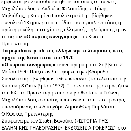
εμφανίστηκαν σπουδαίοι ηθοποιοί όπως ο Γιάννης
Μιχαλόπουλος, ο Ανδρέας Φιλιππίδης, ο Τάκης
Μηλιάδης, η Κατερίνα Γιουλάκη κ.ά. Προβλήθηκαν
συνολικά 13 ημίωρα επεισόδια του σίριαλ. Ωστόσο, η
πρώτη μεγάλη επιτυχία της ελληνικής τηλεόρασης ήταν
το σίριαλ
«Ο κύριος συνήγορος»
του Κώστα
Πρετεντέρη.
Τα μεγάλα σίριαλ της ελληνικής τηλεόρασης στις
αρχές της δεκαετίας του 1970
«Ο κύριος συνήγορος»
έκανε πρεμιέρα το Σάββατο 2
Μαΐου 1970. Παιζόταν δύο φορές την εβδομάδα.
Συνολικά προβλήθηκαν 256 επεισόδια (το τελευταίο την
Κυριακή 8 Οκτωβρίου 1972). Το σενάριο της σειράς ήταν
του Κώστα Πρετεντέρη και η σκηνοθεσία του Γιάννη
Μιχαλόπουλου, ο οποίος πρωταγωνιστούσε στη σειρά,
υποδυόμενος τον δικηγόρο Δημοσθένη Παρλάτου.
Ο Κώστας Πρετεντέρης
Σύμφωνα με τον Στάθη Βαλούκο («ΙΣΤΟΡΙΑ ΤΗΣ
ΕΛΛΗΝΙΚΗΣ ΤΗΛΕΟΡΑΣΗΣ», ΕΚΔΟΣΕΙΣ ΑΙΓΟΚΕΡΩΣ), στο