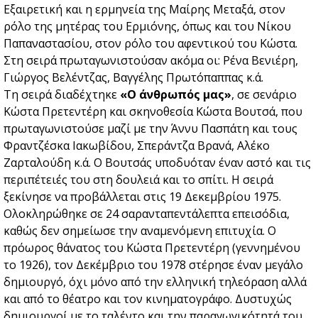
Εξαιρετική και η ερμηνεία της Μαίρης Μεταξά, στον
ρόλο της μητέρας του Ερμιόνης, όπως και του Νίκου
Παπαναστασίου, στον ρόλο του αφεντικού του Κώστα.
Στη σειρά πρωταγωνιστούσαν ακόμα οι: Ρένα Βενιέρη,
Γιώργος Βελέντζας, Βαγγέλης Πρωτόπαππας κ.ά.
Τη σειρά διαδέχτηκε
«Ο άνθρωπός μας»
, σε σενάριο
Κώστα Πρετεντέρη και σκηνοθεσία Κώστα Βουτσά, που
πρωταγωνιστούσε μαζί με την Άννυ Πασπάτη και τους
Φραντζέσκα Ιακωβίδου, Σπεράντζα Βρανά, Αλέκο
Ζαρταλούδη κ.ά. Ο Βουτσάς υποδυόταν έναν αστό και τις
περιπέτειές του στη δουλειά και το σπίτι. Η σειρά
ξεκίνησε να προβάλλεται στις 19 Δεκεμβρίου 1975.
Ολοκληρώθηκε σε 24 σαρανταπεντάλεπτα επεισόδια,
καθώς δεν σημείωσε την αναμενόμενη επιτυχία. Ο
πρόωρος θάνατος του Κώστα Πρετεντέρη (γεννημένου
το 1926), τον Δεκέμβριο του 1978 στέρησε έναν μεγάλο
δημιουργό, όχι μόνο από την ελληνική τηλεόραση αλλά
και από το θέατρο και τον κινηματογράφο. Δυστυχώς
δημιουργοί με το ταλέντο και την παραγωγικότητά του,