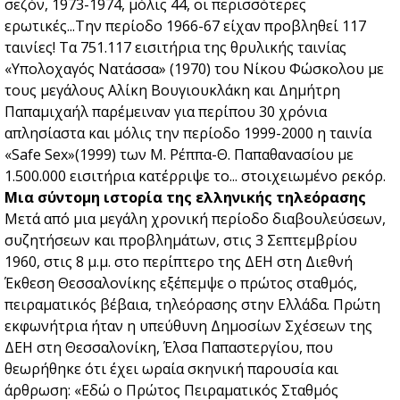
σεζόν, 1973-1974, μόλις 44, οι περισσότερες
ερωτικές...Την περίοδο 1966-67 είχαν προβληθεί 117
ταινίες! Τα 751.117 εισιτήρια της θρυλικής ταινίας
«Υπολοχαγός Νατάσσα» (1970) του Νίκου Φώσκολου με
τους μεγάλους Αλίκη Βουγιουκλάκη και Δημήτρη
Παπαμιχαήλ παρέμειναν για περίπου 30 χρόνια
απλησίαστα και μόλις την περίοδο 1999-2000 η ταινία
«Safe Sex»(1999) των M. Ρέππα-Θ. Παπαθανασίου με
1.500.000 εισιτήρια κατέρριψε το... στοιχειωμένο ρεκόρ.
Μια σύντομη ιστορία της ελληνικής τηλεόρασης
Μετά από μια μεγάλη χρονική περίοδο διαβουλεύσεων,
συζητήσεων και προβλημάτων, στις 3 Σεπτεμβρίου
1960, στις 8 μ.μ. στο περίπτερο της ΔΕΗ στη Διεθνή
Έκθεση Θεσσαλονίκης εξέπεμψε ο πρώτος σταθμός,
πειραματικός βέβαια, τηλεόρασης στην Ελλάδα. Πρώτη
εκφωνήτρια ήταν η υπεύθυνη Δημοσίων Σχέσεων της
ΔΕΗ στη Θεσσαλονίκη, Έλσα Παπαστεργίου, που
θεωρήθηκε ότι έχει ωραία σκηνική παρουσία και
άρθρωση: «Εδώ ο Πρώτος Πειραματικός Σταθμός