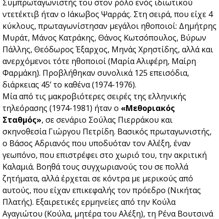
Συμπρωταγωνιστής του στον ρόλο ενός ιδιωτικού
ντετέκτιβ ήταν ο Ιάκωβος Ψαρράς. Στη σειρά, που είχε 4
κύκλους, πρωταγωνίστησαν μεγάλοι ηθοποιοί: Δημήτρης
Μυράτ, Μάνος Κατράκης, Θάνος Κωτσόπουλος, Βύρων
Πάλλης, Θεόδωρος Έξαρχος, Μηνάς Χρηστίδης, αλλά και
ανερχόμενοι τότε ηθοποιοί (Μαρία Αλιφέρη, Μαίρη
Φαρμάκη). Προβλήθηκαν συνολικά 125 επεισόδια,
διάρκειας 45’ το καθένα (1974-1976).
Μία από τις μακροβιότερες σειρές της ελληνικής
τηλεόρασης (1974-1981) ήταν ο
«Μεθοριακός
Σταθμός»
, σε σενάριο Σούλας Πιερράκου και
σκηνοθεσία Γιώργου Πετρίδη. Βασικός πρωταγωνιστής,
ο Βάσος Αδριανός που υποδυόταν τον Αλέξη, έναν
γεωπόνο, που επιστρέφει στο χωριό του, την ακριτική
Καλαμιά. Βοηθά τους συγχωριανούς του σε πολλά
ζητήματα, αλλά έρχεται σε κόντρα με μερικούς από
αυτούς, που είχαν επικεφαλής τον πρόεδρο (Νικήτας
Πλατής). Εξαιρετικές ερμηνείες από την Κούλα
Αγαγιώτου (Κούλα, μητέρα του Αλέξη), τη Ρένα Βουτσινά