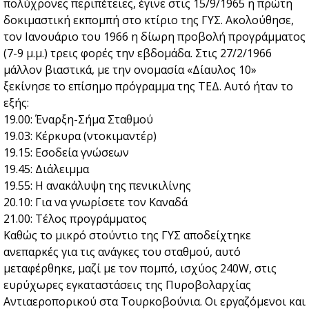
πολύχρονες περιπέτειες, έγινε στις 15/9/1965 η πρώτη
δοκιμαστική εκπομπή στο κτίριο της ΓΥΣ. Ακολούθησε,
τον Ιανουάριο του 1966 η δίωρη προβολή προγράμματος
(7-9 μ.μ.) τρεις φορές την εβδομάδα. Στις 27/2/1966
μάλλον βιαστικά, με την ονομασία «Δίαυλος 10»
ξεκίνησε το επίσημο πρόγραμμα της ΤΕΔ. Αυτό ήταν το
εξής:
19.00: Έναρξη-Σήμα Σταθμού
19.03: Κέρκυρα (ντοκιμαντέρ)
19.15: Εσοδεία γνώσεων
19.45: Διάλειμμα
19.55: Η ανακάλυψη της πενικιλίνης
20.10: Για να γνωρίσετε τον Καναδά
21.00: Τέλος προγράμματος
Καθώς το μικρό στούντιο της ΓΥΣ αποδείχτηκε
ανεπαρκές για τις ανάγκες του σταθμού, αυτό
μεταφέρθηκε, μαζί με τον πομπό, ισχύος 240W, στις
ευρύχωρες εγκαταστάσεις της Πυροβολαρχίας
Αντιαεροπορικού στα Τουρκοβούνια. Οι εργαζόμενοι και