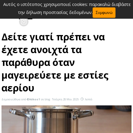
Μετάβαση στο περιεχόμενο
Αυτός ο ιστότοπος χρησιμοποιεί cookies: παρακαλώ διαβάστε
Παράλειψη μενού
την δήλωση προστασίας δεδομένων.
Συμφωνώ
Δείτε γιατί πρέπει να
έχετε ανοιχτά τα
παράθυρα όταν
μαγειρεύετε με εστίες
αερίου
Δημοσιεύθηκε από
©NikosT
σε
blog
· Τετάρτη 28 Μαι 2025 ·
λεπτά