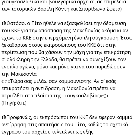
γιουγκοσλαβικά και βουλγαρικά αρχεία”, σε επιμέλεια
των ιστορικών Βασίλη Κόντη και Σπυρίδωνα Σφέτα)
🔴Ωστόσο, ο Τίτο ήθελε να εξασφαλίσει την δέσμευση
του ΚΚΕ για την απόσπαση της Μακεδονίας ακόμα κι αν
έχανε το ΚΚΕ στην επερχόμενη ένοπλη σύγκρουση. Έτσι,
ξεκαθάρισε στους εκπροσώπους του ΚΚΕ ότι στην
περίπτωση που θα χάσουν την μάχη για την επικράτηση
σ’ ολόκληρη την Ελλάδα, θα πρέπει να συνεχίζουν τον
ένοπλο αγώνα, μόνο και μόνο για να του παραδώσουν
την Μακεδονία:
👉«Τώρα σας μιλάω σαν κομμουνιστής. Αν σ’ εσάς
επικρατήσει η αντίδραση, η Μακεδονία πρέπει να
περιέλθει στα πλαίσια της Γιουγκοσλαβίας»👈
(Πηγή: ό.π.)
🔴Προφανώς, οι εκπρόσωποι του ΚΚΕ δεν έφεραν καμμιά
αντίρρηση στις απαιτήσεις του Τίτο, καθώς το σχετικό
έγγραφο του αρχείου τελειώνει ως εξής: