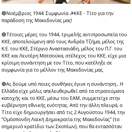
🔴Νοέμβριος 1944: Συμφωνία ☭ΚΚΕ - Τίτο για την
παράδοση της Μακεδονίας μας!
🔴Τέτοιες μέρες του 1944, τριμελής αντιπροσωπεία του
ΚΚΕ, αποτελούμενη από τους Ανδρέα Τζήμα, μέλος της
Κ.Ε. του ΚΚΕ, Στέργιο Αναστασιάδη, μέλος του Π.Γ. του
ΚΚΕ και Λευτέρη Ματσούκα, στέλεχος του ΚΚΕ, είχε μια
κρίσιμη συνάντηση με τον Τίτο, που κατέληξε σε
συμφωνία για το μέλλον της Μακεδονίας μας.
🔴Ας δούμε υπό ποιες συνθήκες έγινε η συνάντηση... Η
Ελλάδα είχε μόλις απελευθερωθεί από τα στρατεύματα
κατοχής και το ΚΚΕ, μέσω του ΕΑΜ, συμμετείχε στην
κυβέρνηση εθνικής ενότητας. Από την άλλη πλευρά, ο
Τίτο είχε δημιουργήσει από τις 2 Αυγούστου 1944, την
“Ομόσπονδη Λαϊκή Δημοκρατία της Μακεδονίας” (το
σημερινό κρατίδιο των Σκοπίων), που θα εντασσόταν