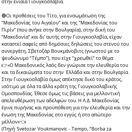
στην ενιαία Γιουγκοσλαβία.
🔴Οι προθέσεις του Τίτο, για ενσωμάτωση της
“Μακεδονίας του Αιγαίου” και της “Μακεδονίας του
Πιρίν” (που ανήκε στην Βουλγαρία), στην δική του
“Μακεδονία” και δι’ αυτής στην Γιουγκοσλαβία, είχαν
καταστεί σαφείς από δημόσιες δηλώσεις του στενού του
συνεργάτη, Σβετοζάρ Βουκμάνοβιτς (γνωστού με το
ψευδώνυμο “Τέμπο”), που είχε “χρεωθεί” το θέμα:
👉«Ο Μακεδονικός λαός δεν γνώρισε την ελευθερία του
και τα δικαιώματα του στην Ελλάδα και στην Βουλγαρία.
Στην Γιουγκοσλαβία όμως απέκτησε δικό του κράτος,
ισότιμο με όλα τα άλλα κράτη της Γιουγκοσλαβικής
Ομοσπονδίας. Έθεσε όμως τις βάσεις για μελλοντική
απελευθέρωση των αδελφών του. Η Λ.Δ. Μακεδονίας
έγινε πυρήνας και προϋπόθεση για την ελευθερία και την
ένωση της Μακεδονίας στο εγγύς ή στο απώτερο
μέλλον»👈
(Πηγή: Svetozar Voukmanovic - Tempo, “Borba za