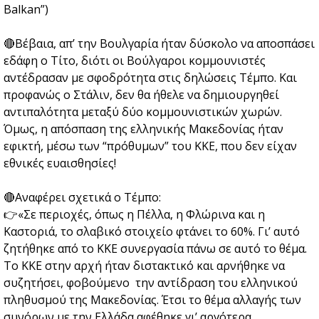
Balkan”)
🔴Βέβαια, απ’ την Βουλγαρία ήταν δύσκολο να αποσπάσει
εδάφη ο Τίτο, διότι οι Βούλγαροι κομμουνιστές
αντέδρασαν με σφοδρότητα στις δηλώσεις Τέμπο. Και
προφανώς ο Στάλιν, δεν θα ήθελε να δημιουργηθεί
αντιπαλότητα μεταξύ δύο κομμουνιστικών χωρών.
Όμως, η απόσπαση της ελληνικής Μακεδονίας ήταν
εφικτή, μέσω των “πρόθυμων” του ΚΚΕ, που δεν είχαν
εθνικές ευαισθησίες!
🔴Αναφέρει σχετικά ο Τέμπο:
👉«Σε περιοχές, όπως η Πέλλα, η Φλώρινα και η
Καστοριά, το σλαβικό στοιχείο φτάνει το 60%. Γι’ αυτό
ζητήθηκε από το ΚΚΕ συνεργασία πάνω σε αυτό το θέμα.
Το ΚΚΕ στην αρχή ήταν διστακτικό και αρνήθηκε να
συζητήσει, φοβούμενο την αντίδραση του ελληνικού
πληθυσμού της Μακεδονίας. Έτσι το θέμα αλλαγής των
συνόρων με την Ελλάδα αφέθηκε γι’ αργότερα,