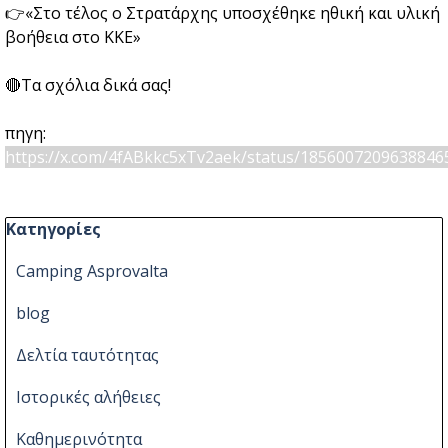
👉«Στο τέλος ο Στρατάρχης υποσχέθηκε ηθική και υλική
βοήθεια στο ΚΚΕ»
🔴Τα σχόλια δικά σας!
πηγη:
https://x.com/4fABkkc5xTv2aek/status/1856007209638846
Παράλειψη μπλόκ Κατηγορίες
Κατηγορίες
Camping Asprovalta
blog
Δελτία ταυτότητας
Ιστορικές αλήθειες
Καθημερινότητα