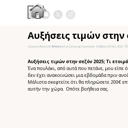
Μετάβαση στο περιεχόμενο
Παράλειψη μενού
Αυξήσεις τιμών στην σ
Δημοσιεύθηκε από
©NikosT
σε
Camping Asprovalta
· Σάββατο 24 Μαι 2025 ·
Αυξήσεις τιμών στην σεζόν 2025; Τι ετοιμ
Ένα πουλάκι, από αυτά που πετάνε, μου είπε ό
δεν έχει ανακοινώσει μια εβδομάδα πριν ανοί
Μάλιστα σκεφτείτε ότι θα πληρώσετε 200€ επ
αυτήν την χώρα. Οπότε βοήθεια σας.