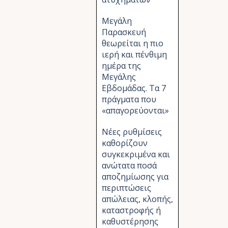
Μεγάλη
Παρασκευή
θεωρείται η πιο
ιερή και πένθιμη
ημέρα της
Μεγάλης
Εβδομάδας. Τα 7
πράγματα που
«απαγορεύονται»
Νέες ρυθμίσεις
καθορίζουν
συγκεκριμένα και
ανώτατα ποσά
αποζημίωσης για
περιπτώσεις
απώλειας, κλοπής,
καταστροφής ή
καθυστέρησης