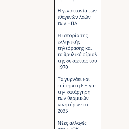
Η γενοκτονία των
ιθαγενών λαών
των ΗΠΑ
Η ιστορία της
ελληνικής
τηλεόρασης και
τα θρυλικά σίριαλ
της δεκαετίας του
1970
Τα γυρνάει και
επίσημα η Ε.Ε. για
την κατάργηση
των θερμικών
κινητήρων το
2035
Νέες αλλαγές