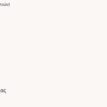
τιών)
ίας
κ