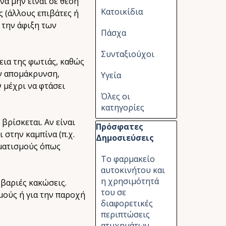
να μην είναι σε θέση
Κατοικίδια
ς (άλλους επιβάτες ή
 την άφιξη των
Πάσχα
Συνταξιούχοι
εια της φωτιάς, καθώς
ν απομάκρυνση,
Υγεία
 μέχρι να φτάσει
Όλες οι
κατηγορίες
βρίσκεται. Αν είναι
Παράλειψη μπλόκ Πρόσφατες Δημ
Πρόσφατες
 στην καμπίνα (π.χ.
Δημοσιεύσεις
υματισμούς όπως
Το φαρμακείο
αυτοκινήτου και
η χρησιμότητά
 βαριές κακώσεις.
του σε
μούς ή για την παροχή
διαφορετικές
περιπτώσεις
ατυχημάτων