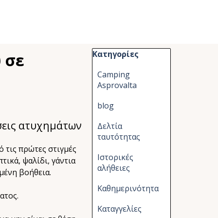
Παράλειψη μπλόκ Κατηγορίες
Κατηγορίες
 σε
Camping
Asprovalta
blog
σεις ατυχημάτων
Δελτία
ταυτότητας
ό τις πρώτες στιγμές
Ιστορικές
τικά, ψαλίδι, γάντια
αλήθειες
μένη βοήθεια.
Καθημερινότητα
ατος.
Καταγγελίες