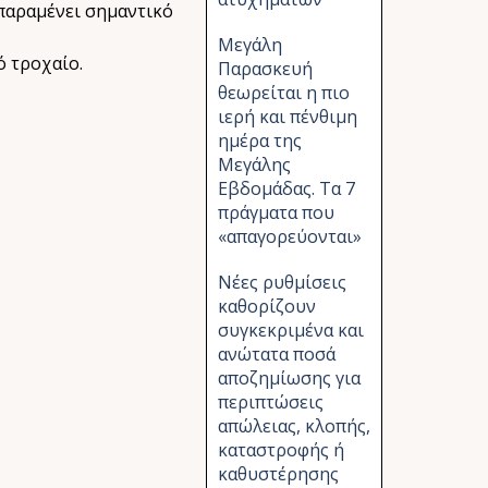
 παραμένει σημαντικό
Μεγάλη
ό τροχαίο.
Παρασκευή
θεωρείται η πιο
ιερή και πένθιμη
ημέρα της
Μεγάλης
Εβδομάδας. Τα 7
πράγματα που
«απαγορεύονται»
Νέες ρυθμίσεις
καθορίζουν
συγκεκριμένα και
ανώτατα ποσά
αποζημίωσης για
περιπτώσεις
απώλειας, κλοπής,
καταστροφής ή
καθυστέρησης