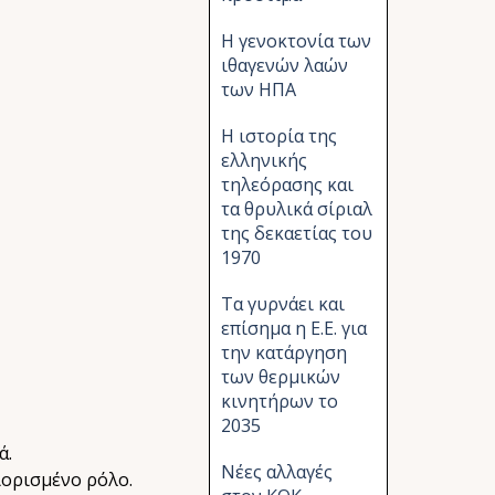
Η γενοκτονία των
ιθαγενών λαών
των ΗΠΑ
Η ιστορία της
ελληνικής
τηλεόρασης και
τα θρυλικά σίριαλ
της δεκαετίας του
1970
Τα γυρνάει και
επίσημα η Ε.Ε. για
την κατάργηση
των θερμικών
κινητήρων το
2035
ά.
Νέες αλλαγές
ιορισμένο ρόλο.