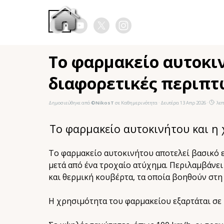
Μετάβαση στο περιεχόμενο
Παράλειψη μενού
Το φαρμακείο αυτοκιν
διαφορετικές περιπ
Δημοσιεύθηκε από
©NikosT
σε
Καθημερινότητα
· Δευτέρα 13 Απρ 2026 ·
λεπ
Το φαρμακείο αυτοκινήτου και η
Το φαρμακείο αυτοκινήτου αποτελεί βασικό ε
μετά από ένα τροχαίο ατύχημα. Περιλαμβάνει 
και θερμική κουβέρτα, τα οποία βοηθούν στη
Η χρησιμότητα του φαρμακείου εξαρτάται σε