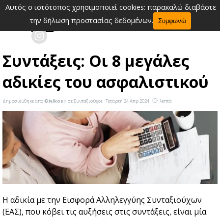
Μετάβαση στο περιεχόμενο
Αυτός ο ιστότοπος χρησιμοποιεί cookies: παρακαλώ διαβάστε
Παράλειψη μενού
την δήλωση προστασίας δεδομένων.
Συμφωνώ
Συντάξεις: Οι 8 μεγάλες
αδικίες του ασφαλιστικού
Δημοσιεύθηκε από
©NikosT
σε
Συνταξιούχοι
· Τετάρτη 24 Απρ 2024 ·
λεπτά
Η αδικία με την Εισφορά Αλληλεγγύης Συνταξιούχων
(ΕΑΣ), που κόβει τις αυξήσεις στις συντάξεις, είναι μία