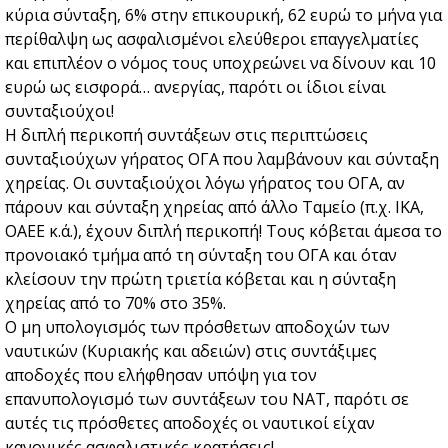
κύρια σύνταξη, 6% στην επικουρική, 62 ευρώ το μήνα για
περίθαλψη ως ασφαλισμένοι ελεύθεροι επαγγελματίες
και επιπλέον ο νόμος τους υποχρεώνει να δίνουν και 10
ευρώ ως εισφορά… ανεργίας, παρότι οι ίδιοι είναι
συνταξιούχοι!
Η διπλή περικοπή συντάξεων στις περιπτώσεις
συνταξιούχων γήρατος ΟΓΑ που λαμβάνουν και σύνταξη
χηρείας. Οι συνταξιούχοι λόγω γήρατος του ΟΓΑ, αν
πάρουν και σύνταξη χηρείας από άλλο Ταμείο (π.χ. ΙΚΑ,
ΟΑΕΕ κ.ά.), έχουν διπλή περικοπή! Τους κόβεται άμεσα το
προνοιακό τμήμα από τη σύνταξη του ΟΓΑ και όταν
κλείσουν την πρώτη τριετία κόβεται και η σύνταξη
χηρείας από το 70% στο 35%.
Ο μη υπολογισμός των πρόσθετων αποδοχών των
ναυτικών (Κυριακής και αδειών) στις συντάξιμες
αποδοχές που ελήφθησαν υπόψη για τον
επανυπολογισμό των συντάξεων του ΝΑΤ, παρότι σε
αυτές τις πρόσθετες αποδοχές οι ναυτικοί είχαν
κανονικές ασφαλιστικές κρατήσεις!