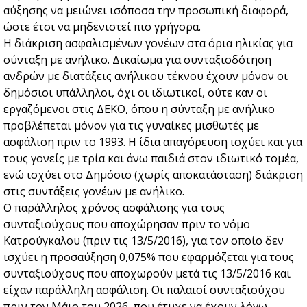
αύξησης να μειώνει ισόποσα την προσωπική διαφορά,
ώστε έτσι να μηδενιστεί πιο γρήγορα.
Η διάκριση ασφαλισμένων γονέων στα όρια ηλικίας για
σύνταξη με ανήλικο. Δικαίωμα για συνταξιοδότηση
ανδρών με διατάξεις ανήλικου τέκνου έχουν μόνον οι
δημόσιοι υπάλληλοι, όχι οι ιδιωτικοί, ούτε καν οι
εργαζόμενοι στις ΔΕΚΟ, όπου η σύνταξη με ανήλικο
προβλέπεται μόνον για τις γυναίκες μισθωτές με
ασφάλιση πριν το 1993. Η ίδια απαγόρευση ισχύει και για
τους γονείς με τρία και άνω παιδιά στον ιδιωτικό τομέα,
ενώ ισχύει στο Δημόσιο (χωρίς αποκατάσταση) διάκριση
στις συντάξεις γονέων με ανήλικο.
Ο παράλληλος χρόνος ασφάλισης για τους
συνταξιούχους που αποχώρησαν πριν το νόμο
Κατρούγκαλου (πριν τις 13/5/2016), για τον οποίο δεν
ισχύει η προσαύξηση 0,075% που εφαρμόζεται για τους
συνταξιούχους που αποχωρούν μετά τις 13/5/2016 και
είχαν παράλληλη ασφάλιση. Οι παλαιοί συνταξιούχου
πριν τον Μάιο του 2026, που έτυχε να έχουν λόγω