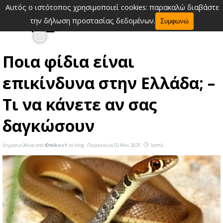
Μετάβαση στο περιεχόμενο
Αυτός ο ιστότοπος χρησιμοποιεί cookies: παρακαλώ διαβάστε
Παράλειψη μενού
την δήλωση προστασίας δεδομένων.
Συμφωνώ
Ποια φίδια είναι
επικίνδυνα στην Ελλάδα; –
Τι να κάνετε αν σας
δαγκώσουν
Δημοσιεύθηκε από
©NikosT
σε
blog
· Παρασκευή 02 Μαι 2025 ·
λεπτά