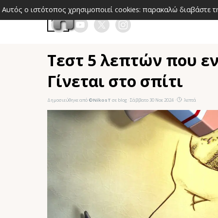
Μετάβαση στο περιεχόμενο
Αυτός ο ιστότοπος χρησιμοποιεί cookies: παρακαλώ διαβάστε 
Παράλειψη μενού
Τεστ 5 λεπτών που εν
Γίνεται στο σπίτι
Δημοσιεύθηκε από
©NikosT
σε
blog
· Σάββατο 30 Νοε 2024 ·
λεπτά