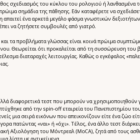
λάθος σχεδιασμός του κύκλου του ρολογιού ή λανθασμένα 
ρώιμα σημάδια της πάθησης. Εάν καταφέρετε να σχεδιάσε
η απαιτεί ένα αρκετά μεγάλο φάσμα γνωστικών δεξιοτήτων.
έπει να ζητήσετε συμβουλές από γιατρό.
 και τα προβλήματα γλώσσας είναι κοινά πρώιμα συμπτώμα
νου. Θεωρείται ότι προκαλείται από τη συσσώρευση του 
τέλεσμα διαταραχές λειτουργίας. Καθώς ο εγκέφαλος «παλε
ιας.
πολλά διαφορετικά τεστ που μπορούν να χρησιμοποιηθούν 
τύχθηκε από την spin-off εταιρεία του Πανεπιστημίου του
ενείς μια σειρά εικόνων που απεικονίζουν είτε ένα ζώο είτ
ορα πατώντας «ναι» ή «όχι». Τέλος, ένα άλλο τεστ διάρκε
ιακή Αξιολόγηση του Μόντρεαλ (MoCA), ζητά από τους ασθ
ια λίστα με αντικείμενα.