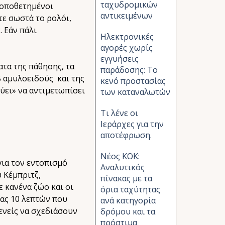
ταχυδρομικών
τοποθετημένοι
αντικειμένων
τε σωστά το ρολόι,
 Εάν πάλι
Ηλεκτρονικές
αγορές χωρίς
εγγυήσεις
τα της πάθησης, τα
παράδοσης: Το
β αμυλοειδούς και της
κενό προστασίας
ύει» να αντιμετωπίσει
των καταναλωτών
Τι λένε οι
Ιεράρχες για την
αποτέφρωση.
Νέος ΚΟΚ:
για τον εντοπισμό
Αναλυτικός
 Κέμπριτζ,
πίνακας με τα
ε κανένα ζώο και οι
όρια ταχύτητας
ιας 10 λεπτών που
ανά κατηγορία
ενείς να σχεδιάσουν
δρόμου και τα
πρόστιμα