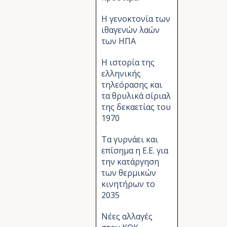
Η γενοκτονία των
ιθαγενών λαών
των ΗΠΑ
Η ιστορία της
ελληνικής
τηλεόρασης και
τα θρυλικά σίριαλ
της δεκαετίας του
1970
Τα γυρνάει και
επίσημα η Ε.Ε. για
την κατάργηση
των θερμικών
κινητήρων το
2035
Νέες αλλαγές