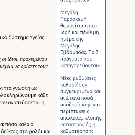
Μεγάλη
Παρασκευή
θεωρείται η πιο
ιερή και πένθιμη
ικό Σύστημα Υγείας
ημέρα της
Μεγάλης
Εβδομάδας. Τα 7
πράγματα που
 οι ίδιοι, προκειμένου
«απαγορεύονται»
νέχεια να ορίσετε τους
Νέες ρυθμίσεις
καθορίζουν
ιότητα γνωστή ως
συγκεκριμένα και
ι ολοκληρώνουμε κάθε
ανώτατα ποσά
όταν αναπτύσσεται η
αποζημίωσης για
περιπτώσεις
απώλειας, κλοπής,
α: πόσο καλά ο
καταστροφής ή
καθυστέρησης
δείκτες στο ρολόι και