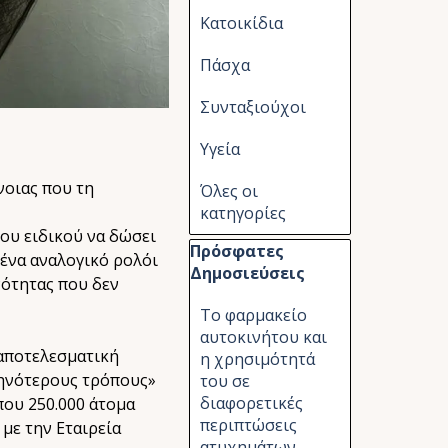
Κατοικίδια
Πάσχα
Συνταξιούχοι
Υγεία
νοιας που τη
Όλες οι
κατηγορίες
ιου ειδικού να δώσει
Παράλειψη μπλόκ Πρόσφατες Δημ
Πρόσφατες
 ένα αναλογικό ρολόι
Δημοσιεύσεις
νότητας που δεν
Το φαρμακείο
αυτοκινήτου και
 αποτελεσματική
η χρησιμότητά
θηνότερους τρόπους»
του σε
διαφορετικές
που 250.000 άτομα
περιπτώσεις
με την Εταιρεία
ατυχημάτων