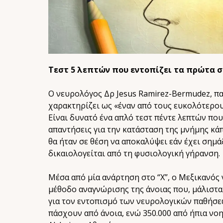
Τεστ 5 λεπτών που εντοπίζει τα πρώτα ση
Ο νευρολόγος Δρ Jesus Ramirez-Bermudez, πα
χαρακτηρίζει ως «έναν από τους ευκολότερο
Είναι δυνατό ένα απλό τεστ πέντε λεπτών που
απαντήσεις για την κατάσταση της μνήμης κάπ
θα ήταν σε θέση να αποκαλύψει εάν έχει σημά
δικαιολογείται από τη φυσιολογική γήρανση.
Μέσα από μία ανάρτηση στο “Χ”, ο Μεξικανός
μέθοδο αναγνώρισης της άνοιας που, μάλιστα
για τον εντοπισμό των νευρολογικών παθήσεω
πάσχουν από άνοια, ενώ 350.000 από ήπια νοη