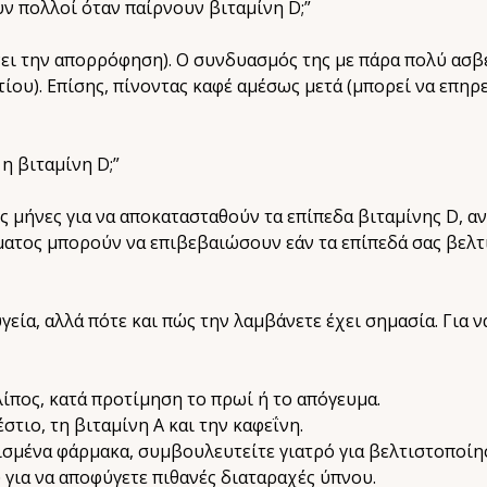
υν πολλοί όταν παίρνουν βιταμίνη D;”
νει την απορρόφηση). Ο συνδυασμός της με πάρα πολύ ασβ
υ). Επίσης, πίνοντας καφέ αμέσως μετά (μπορεί να επηρε
η βιταμίνη D;”
 μήνες για να αποκατασταθούν τα επίπεδα βιταμίνης D, αν
ίματος μπορούν να επιβεβαιώσουν εάν τα επίπεδά σας βελτ
υγεία, αλλά πότε και πώς την λαμβάνετε έχει σημασία. Για 
λίπος, κατά προτίμηση το πρωί ή το απόγευμα.
τιο, τη βιταμίνη Α και την καφεΐνη.
ισμένα φάρμακα, συμβουλευτείτε γιατρό για βελτιστοποί
 για να αποφύγετε πιθανές διαταραχές ύπνου.