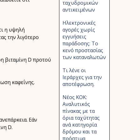
ταχυδρομικών
αντικειμένων
Ηλεκτρονικές
τι η υψηλή
αγορές χωρίς
εγγυήσεις
ας την λιγότερο
παράδοσης: Το
κενό προστασίας
των καταναλωτών
ρη βιταμίνη D προτού
Τι λένε οι
Ιεράρχες για την
λωση καφεΐνης.
αποτέφρωση.
Νέος ΚΟΚ:
Αναλυτικός
πίνακας με τα
όρια ταχύτητας
ανεπάρκεια. Εάν
ανά κατηγορία
νη D.
δρόμου και τα
πρόστιμα