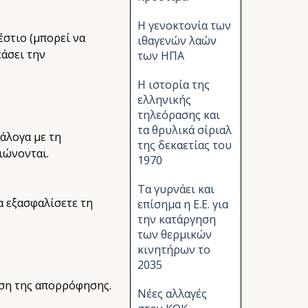
Η γενοκτονία των
έστιο (μπορεί να
ιθαγενών λαών
άσει την
των ΗΠΑ
Η ιστορία της
ελληνικής
τηλεόρασης και
τα θρυλικά σίριαλ
άλογα με τη
της δεκαετίας του
ιώνονται.
1970
Τα γυρνάει και
να εξασφαλίσετε τη
επίσημα η Ε.Ε. για
την κατάργηση
των θερμικών
κινητήρων το
2035
ηση της απορρόφησης.
Νέες αλλαγές