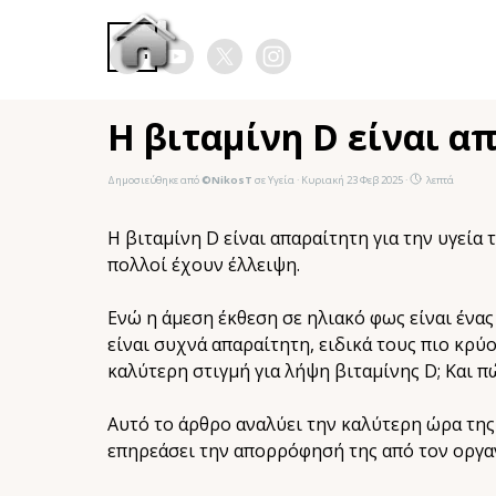
Μετάβαση στο περιεχόμενο
Παράλειψη μενού
Η βιταμίνη D είναι α
Δημοσιεύθηκε από
©NikosT
σε
Υγεία
· Κυριακή 23 Φεβ 2025 ·
λεπτά
Η βιταμίνη D είναι απαραίτητη για την υγεία
πολλοί έχουν έλλειψη.
Ενώ η άμεση έκθεση σε ηλιακό φως είναι έν
είναι συχνά απαραίτητη, ειδικά τους πιο κρύ
καλύτερη στιγμή για λήψη βιταμίνης D; Και 
Αυτό το άρθρο αναλύει την καλύτερη ώρα της 
επηρεάσει την απορρόφησή της από τον οργα