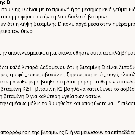
ης D
ταμίνης D είναι με το πρωινό ή το μεσημεριανό γεύμα. Ει
α απορροφήσει αυτήν τη λιποδιαλυτή βιταμίνη.
υν ότι η λήψη βιταμίνης D πολύ αργά μέσα στην ημέρα μπ
τικά τον ύπνο.
την αποτελεσματικότητα, ακολουθήστε αυτά τα απλά βήματ
χει καλά λιπαρά: Δεδομένου ότι η βιταμίνη D είναι λιποδ
αρές τροφές, όπως αβοκάντο, ξηρούς καρπούς, αυγά, ελαιό
ίδια ώρα κάθε μέρα βοηθά στη διατήρηση σταθερών επιπέδ
βιταμίνη Κ2: Η βιταμίνη Κ2 βοηθά να κατευθύνει το ασβέστ
η βιταμίνη D για καλύτερη υγεία των οστών.
 την αμέσως μόλις το θυμηθείτε και αποφύγετε να… διπλασ
απορρόφηση της βιταμίνης D ή να μειώσουν τα επίπεδά τ