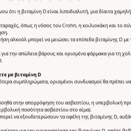
υ ότι η βιταμίνη D είναι λιποδιαλυτή, μια δίαιτα χαμηλή
αταραχές, όπως η νόσος του Crohn, η κοιλιοκάκη και το 
ηση.
ση αλκοόλ μπορεί να μειώσει τα επίπεδα βιταμίνης D με
 για την απώλεια βάρους και ορισμένα φάρμακα για τη χο
.
τε με βιταμίνη D
σότερα συμπληρώματα, ορισμένοι συνδυασμοί θα πρέπει να
 βοηθά στην απορρόφηση του ασβεστίου, η υπερβολική π
ερβολική ποσότητα ασβεστίου στο αίμα).
μπορεί να εξουδετερώσουν τα οφέλη της βιταμίνης D, αυξά
ραίτητο για την ενεργοποίηση της βιταμίνης D, οπότε βεβ