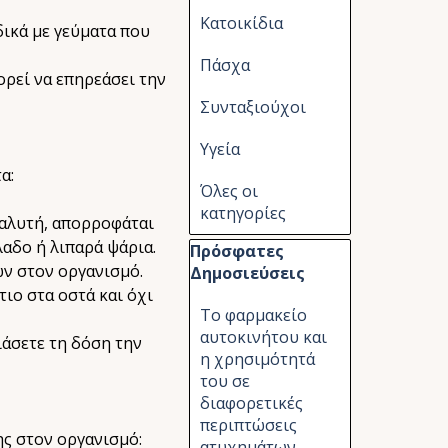
Κατοικίδια
δικά με γεύματα που
Πάσχα
ορεί να επηρεάσει την
Συνταξιούχοι
Υγεία
α:
Όλες οι
κατηγορίες
ιαλυτή, απορροφάται
λαδο ή λιπαρά ψάρια.
Παράλειψη μπλόκ Πρόσφατες Δημ
Πρόσφατες
ων στον οργανισμό.
Δημοσιεύσεις
ιο στα οστά και όχι
Το φαρμακείο
αυτοκινήτου και
ιάσετε τη δόση την
η χρησιμότητά
του σε
διαφορετικές
περιπτώσεις
ης στον οργανισμό:
ατυχημάτων