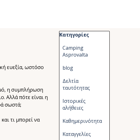
Παράλειψη μπλόκ Κατηγορίες
Κατηγορίες
Camping
Asprovalta
ική ευεξία, ωστόσο
blog
Δελτία
ταυτότητας
σμό, η συμπλήρωση
ο. Αλλά πότε είναι η
Ιστορικές
φά σωστά;
αλήθειες
και τι μπορεί να
Καθημερινότητα
Καταγγελίες