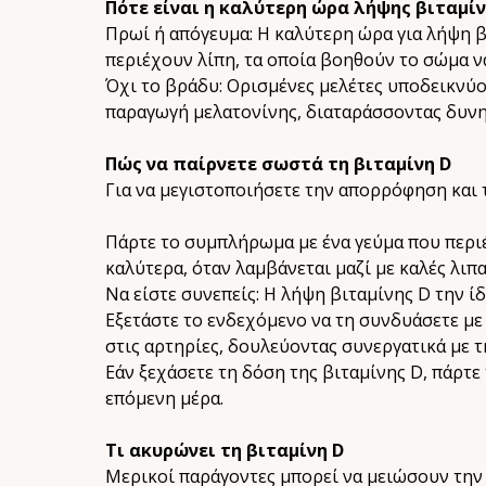
Πότε είναι η καλύτερη ώρα λήψης βιταμίν
Πρωί ή απόγευμα: Η καλύτερη ώρα για λήψη βι
περιέχουν λίπη, τα οποία βοηθούν το σώμα ν
Όχι το βράδυ: Ορισμένες μελέτες υποδεικνύο
παραγωγή μελατονίνης, διαταράσσοντας δυνη
Πώς να παίρνετε σωστά τη βιταμίνη D
Για να μεγιστοποιήσετε την απορρόφηση και 
Πάρτε το συμπλήρωμα με ένα γεύμα που περιέ
καλύτερα, όταν λαμβάνεται μαζί με καλές λιπ
Να είστε συνεπείς: Η λήψη βιταμίνης D την 
Εξετάστε το ενδεχόμενο να τη συνδυάσετε με 
στις αρτηρίες, δουλεύοντας συνεργατικά με τ
Εάν ξεχάσετε τη δόση της βιταμίνης D, πάρτε
επόμενη μέρα.
Τι ακυρώνει τη βιταμίνη D
Μερικοί παράγοντες μπορεί να μειώσουν την 