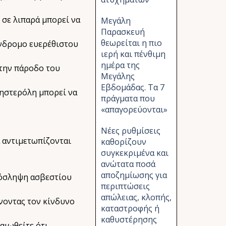
 σε λιπαρά μπορεί να
Μεγάλη
Παρασκευή
θεωρείται η πιο
σύνδρομο ευερέθιστου
ιερή και πένθιμη
ημέρα της
 την πάροδο του
Μεγάλης
Εβδομάδας. Τα 7
ληστερόλη μπορεί να
πράγματα που
«απαγορεύονται»
Νέες ρυθμίσεις
 αντιμετωπίζονται
καθορίζουν
συγκεκριμένα και
ανώτατα ποσά
αποζημίωσης για
ρόσληψη ασβεστίου
περιπτώσεις
απώλειας, κλοπής,
νοντας τον κίνδυνο
καταστροφής ή
καθυστέρησης
αιωθείτε ότι